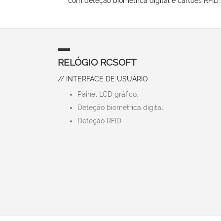
com deteção biométrica digital e cartões RFID.
RELÓGIO RCSOFT
// INTERFACE DE USUÁRIO
Painel LCD gráfico.
Deteção biométrica digital.
Deteção RFID.