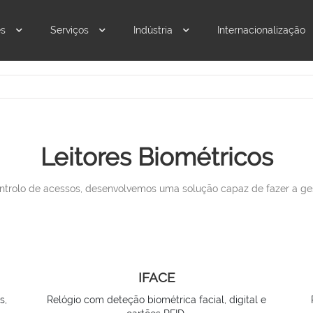
es
Serviços
Indústria
Internacionalização
Leitores Biométricos
ntrolo de acessos, desenvolvemos uma solução capaz de fazer a ges
IFACE
s,
Relógio com deteção biométrica facial, digital e