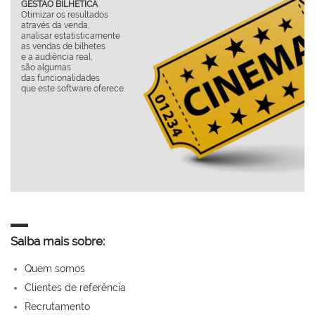
GESTÃO BILHÉTICA
Otimizar os resultados
através da venda,
c
analisar estatisticamente
as vendas de bilhetes
q
e a audiência real,
são algumas
das funcionalidades
que este software oferece.
D
i
Saiba mais sobre:
Quem somos
Clientes de referência
Recrutamento