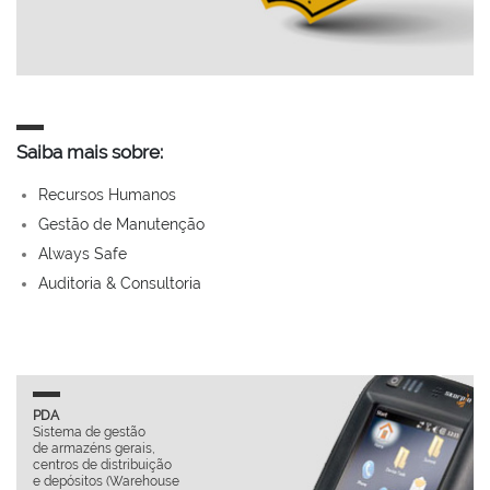
Saiba mais sobre:
Recursos Humanos
Gestão de Manutenção
Always Safe
Auditoria & Consultoria
GESTÃO HOTELEIR
stão
Especialmente dese
rais,
para habilitar a gest
ribuição
rigorosa de qualque
Warehouse
unidade hoteleira,