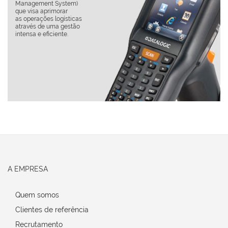
ystem)
independentemente
orar
da sua dimensão.
ogísticas
a gestão
nte.
A EMPRESA
Quem somos
Clientes de referência
Recrutamento